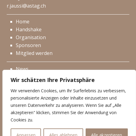
r.jaussi@astag.ch
Home
Handshake
Organisation
Sponsoren
Mitglied werden
News
Events
Wir schätzen Ihre Privatsphäre
Netzwerk
Wir verwenden Cookies, um Ihr Surferlebnis zu verbessern,
Kontakt
personalisierte Anzeigen oder Inhalte einzusetzen und
Impressum
unseren Datenverkehr zu analysieren. Wenn Sie auf „Alle
akzeptieren" klicken, stimmen Sie der Anwendung von
Datenschutzerklärung
Cookies zu.
© Handshake 2025
Anpassen
Alles ablehnen
Alle akzeptieren