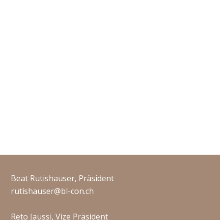
Beat Rutishauser, Präsident
rutishauser@bl-con.ch
Reto Jaussi, Vize Präsident