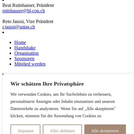
Beat Rutishauser, Präsident
rutishauser@bl-con.ch
Reto Jaussi, Vize Präsident
r.jaussi@astag.ch
Home
Handshake
Organisation
Sponsoren
Mitglied werden
Wir schätzen Ihre Privatsphäre
News
Events
Wir verwenden Cookies, um Ihr Surferlebnis zu verbessern,
Netzwerk
Kontakt
personalisierte Anzeigen oder Inhalte einzusetzen und unseren
Impressum
Datenverkehr zu analysieren. Wenn Sie auf „Alle akzeptieren"
klicken, stimmen Sie der Anwendung von Cookies zu.
Datenschutzerklärung
Anpassen
Alles ablehnen
Alle akzeptieren