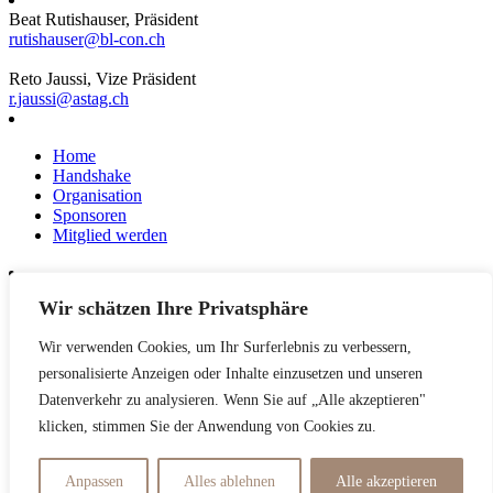
Beat Rutishauser, Präsident
rutishauser@bl-con.ch
Reto Jaussi, Vize Präsident
r.jaussi@astag.ch
Home
Handshake
Organisation
Sponsoren
Mitglied werden
Wir schätzen Ihre Privatsphäre
News
Events
Wir verwenden Cookies, um Ihr Surferlebnis zu verbessern,
Netzwerk
Kontakt
personalisierte Anzeigen oder Inhalte einzusetzen und unseren
Impressum
Datenverkehr zu analysieren. Wenn Sie auf „Alle akzeptieren"
klicken, stimmen Sie der Anwendung von Cookies zu.
Datenschutzerklärung
Anpassen
Alles ablehnen
Alle akzeptieren