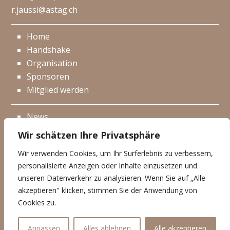
r.jaussi@astag.ch
Home
Handshake
Organisation
Sponsoren
Mitglied werden
News
Events
Wir schätzen Ihre Privatsphäre
Netzwerk
Wir verwenden Cookies, um Ihr Surferlebnis zu verbessern,
Kontakt
personalisierte Anzeigen oder Inhalte einzusetzen und
Impressum
unseren Datenverkehr zu analysieren. Wenn Sie auf „Alle
akzeptieren" klicken, stimmen Sie der Anwendung von
Datenschutzerklärung
Cookies zu.
© Handshake 2026
Anpassen
Alles ablehnen
Alle akzeptieren