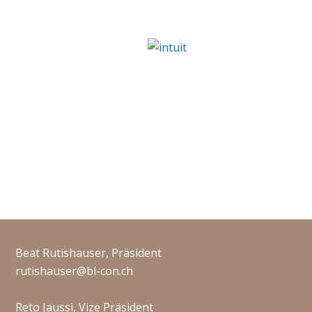
Beat Rutishauser, Präsident
rutishauser@bl-con.ch
Reto Jaussi, Vize Präsident