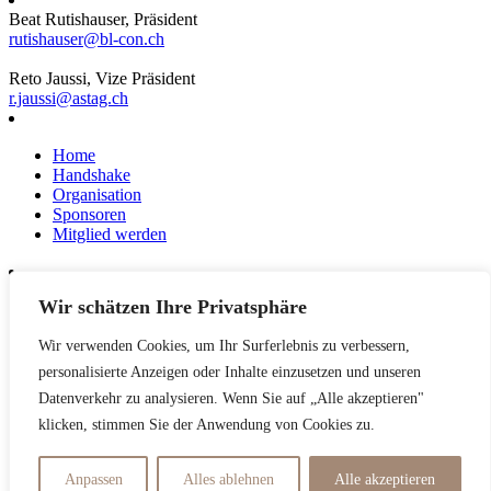
Beat Rutishauser, Präsident
rutishauser@bl-con.ch
Reto Jaussi, Vize Präsident
r.jaussi@astag.ch
Home
Handshake
Organisation
Sponsoren
Mitglied werden
Wir schätzen Ihre Privatsphäre
News
Events
Wir verwenden Cookies, um Ihr Surferlebnis zu verbessern,
Netzwerk
Kontakt
personalisierte Anzeigen oder Inhalte einzusetzen und unseren
Impressum
Datenverkehr zu analysieren. Wenn Sie auf „Alle akzeptieren"
klicken, stimmen Sie der Anwendung von Cookies zu.
Datenschutzerklärung
Anpassen
Alles ablehnen
Alle akzeptieren