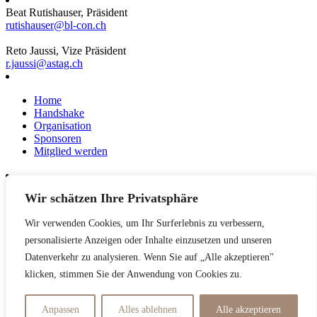
Beat Rutishauser, Präsident
rutishauser@bl-con.ch
Reto Jaussi, Vize Präsident
r.jaussi@astag.ch
Home
Handshake
Organisation
Sponsoren
Mitglied werden
Wir schätzen Ihre Privatsphäre
News
Events
Wir verwenden Cookies, um Ihr Surferlebnis zu verbessern,
Netzwerk
Kontakt
personalisierte Anzeigen oder Inhalte einzusetzen und unseren
Impressum
Datenverkehr zu analysieren. Wenn Sie auf „Alle akzeptieren"
klicken, stimmen Sie der Anwendung von Cookies zu.
Datenschutzerklärung
Anpassen
Alles ablehnen
Alle akzeptieren