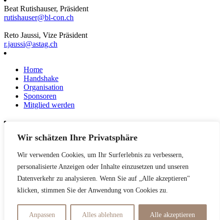
Beat Rutishauser, Präsident
rutishauser@bl-con.ch
Reto Jaussi, Vize Präsident
r.jaussi@astag.ch
Home
Handshake
Organisation
Sponsoren
Mitglied werden
Wir schätzen Ihre Privatsphäre
News
Events
Wir verwenden Cookies, um Ihr Surferlebnis zu verbessern,
Netzwerk
Kontakt
personalisierte Anzeigen oder Inhalte einzusetzen und unseren
Impressum
Datenverkehr zu analysieren. Wenn Sie auf „Alle akzeptieren"
klicken, stimmen Sie der Anwendung von Cookies zu.
Datenschutzerklärung
Anpassen
Alles ablehnen
Alle akzeptieren