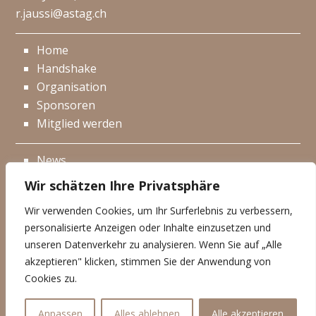
r.jaussi@astag.ch
Home
Handshake
Organisation
Sponsoren
Mitglied werden
News
Events
Wir schätzen Ihre Privatsphäre
Netzwerk
Wir verwenden Cookies, um Ihr Surferlebnis zu verbessern,
Kontakt
personalisierte Anzeigen oder Inhalte einzusetzen und
Impressum
unseren Datenverkehr zu analysieren. Wenn Sie auf „Alle
akzeptieren" klicken, stimmen Sie der Anwendung von
Datenschutzerklärung
Cookies zu.
© Handshake 2025
Anpassen
Alles ablehnen
Alle akzeptieren