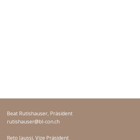
Beat Rutishauser, Präsident
rutishauser@bl-con.ch
Reto Jaussi, Vize Präsident