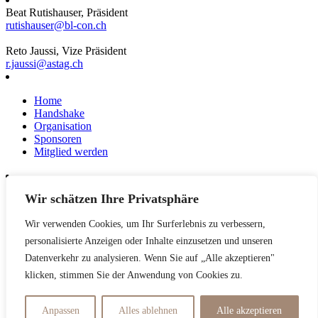
Beat Rutishauser, Präsident
rutishauser@bl-con.ch
Reto Jaussi, Vize Präsident
r.jaussi@astag.ch
Home
Handshake
Organisation
Sponsoren
Mitglied werden
Wir schätzen Ihre Privatsphäre
News
Events
Wir verwenden Cookies, um Ihr Surferlebnis zu verbessern,
Netzwerk
Kontakt
personalisierte Anzeigen oder Inhalte einzusetzen und unseren
Impressum
Datenverkehr zu analysieren. Wenn Sie auf „Alle akzeptieren"
klicken, stimmen Sie der Anwendung von Cookies zu.
Datenschutzerklärung
Anpassen
Alles ablehnen
Alle akzeptieren