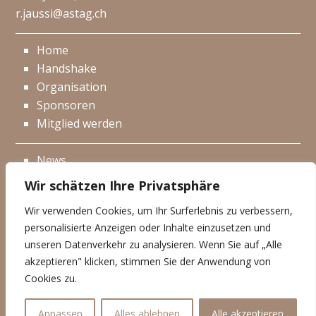
r.jaussi@astag.ch
Home
Handshake
Organisation
Sponsoren
Mitglied werden
News
Events
Wir schätzen Ihre Privatsphäre
Netzwerk
Wir verwenden Cookies, um Ihr Surferlebnis zu verbessern,
Kontakt
personalisierte Anzeigen oder Inhalte einzusetzen und
Impressum
unseren Datenverkehr zu analysieren. Wenn Sie auf „Alle
akzeptieren" klicken, stimmen Sie der Anwendung von
Datenschutzerklärung
Cookies zu.
© Handshake 2025
Anpassen
Alles ablehnen
Alle akzeptieren