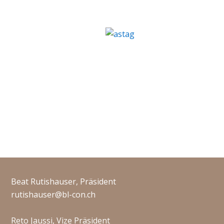
Beat Rutishauser, Präsident
rutishauser@bl-con.ch
Reto Jaussi, Vize Präsident