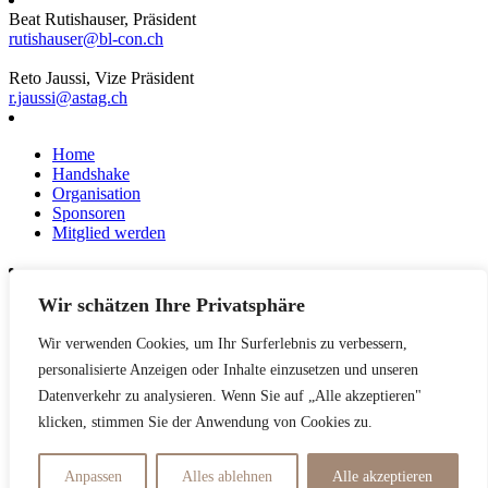
Beat Rutishauser, Präsident
rutishauser@bl-con.ch
Reto Jaussi, Vize Präsident
r.jaussi@astag.ch
Home
Handshake
Organisation
Sponsoren
Mitglied werden
Wir schätzen Ihre Privatsphäre
News
Events
Wir verwenden Cookies, um Ihr Surferlebnis zu verbessern,
Netzwerk
Kontakt
personalisierte Anzeigen oder Inhalte einzusetzen und unseren
Impressum
Datenverkehr zu analysieren. Wenn Sie auf „Alle akzeptieren"
klicken, stimmen Sie der Anwendung von Cookies zu.
Datenschutzerklärung
Anpassen
Alles ablehnen
Alle akzeptieren