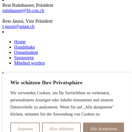
Beat Rutishauser, Präsident
rutishauser@bl-con.ch
Reto Jaussi, Vize Präsident
r.jaussi@astag.ch
Home
Handshake
Organisation
Sponsoren
Mitglied werden
Wir schätzen Ihre Privatsphäre
News
Events
Wir verwenden Cookies, um Ihr Surferlebnis zu verbessern,
Netzwerk
Kontakt
personalisierte Anzeigen oder Inhalte einzusetzen und unseren
Impressum
Datenverkehr zu analysieren. Wenn Sie auf „Alle akzeptieren"
klicken, stimmen Sie der Anwendung von Cookies zu.
Datenschutzerklärung
Anpassen
Alles ablehnen
Alle akzeptieren