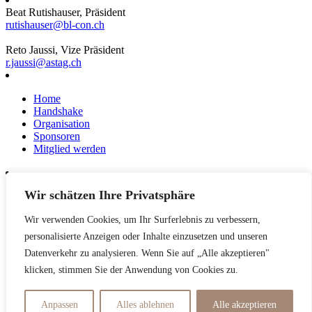
Beat Rutishauser, Präsident
rutishauser@bl-con.ch
Reto Jaussi, Vize Präsident
r.jaussi@astag.ch
Home
Handshake
Organisation
Sponsoren
Mitglied werden
Wir schätzen Ihre Privatsphäre
News
Events
Wir verwenden Cookies, um Ihr Surferlebnis zu verbessern,
Netzwerk
Kontakt
personalisierte Anzeigen oder Inhalte einzusetzen und unseren
Impressum
Datenverkehr zu analysieren. Wenn Sie auf „Alle akzeptieren"
klicken, stimmen Sie der Anwendung von Cookies zu.
Datenschutzerklärung
Anpassen
Alles ablehnen
Alle akzeptieren