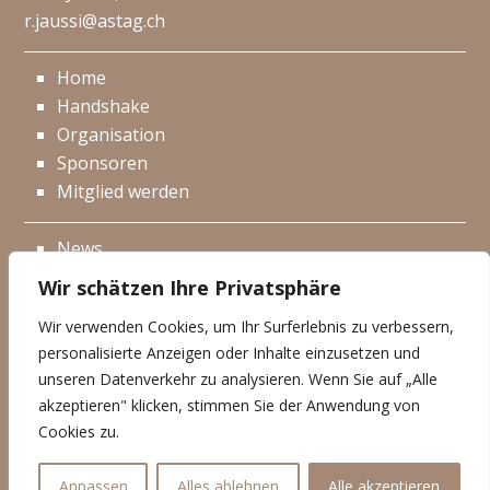
r.jaussi@astag.ch
Home
Handshake
Organisation
Sponsoren
Mitglied werden
News
Events
Wir schätzen Ihre Privatsphäre
Netzwerk
Wir verwenden Cookies, um Ihr Surferlebnis zu verbessern,
Kontakt
personalisierte Anzeigen oder Inhalte einzusetzen und
Impressum
unseren Datenverkehr zu analysieren. Wenn Sie auf „Alle
akzeptieren" klicken, stimmen Sie der Anwendung von
Datenschutzerklärung
Cookies zu.
© Handshake 2026
Anpassen
Alles ablehnen
Alle akzeptieren