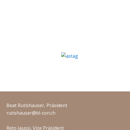
Beat Rutishauser, Präsident
rutishauser@bl-con.ch
Reto Jaussi, Vize Präsident