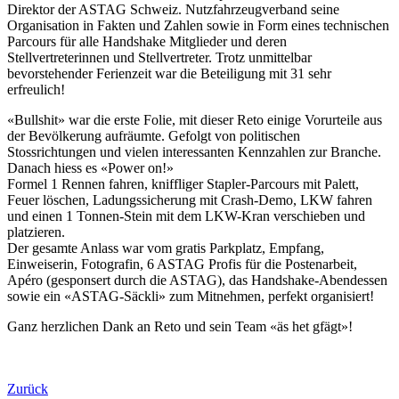
Direktor der ASTAG Schweiz. Nutzfahrzeugverband seine
Organisation in Fakten und Zahlen sowie in Form eines technischen
Parcours für alle Handshake Mitglieder und deren
Stellvertreterinnen und Stellvertreter. Trotz unmittelbar
bevorstehender Ferienzeit war die Beteiligung mit 31 sehr
erfreulich!
«Bullshit» war die erste Folie, mit dieser Reto einige Vorurteile aus
der Bevölkerung aufräumte. Gefolgt von politischen
Stossrichtungen und vielen interessanten Kennzahlen zur Branche.
Danach hiess es «Power on!»
Formel 1 Rennen fahren, kniffliger Stapler-Parcours mit Palett,
Feuer löschen, Ladungssicherung mit Crash-Demo, LKW fahren
und einen 1 Tonnen-Stein mit dem LKW-Kran verschieben und
platzieren.
Der gesamte Anlass war vom gratis Parkplatz, Empfang,
Einweiserin, Fotografin, 6 ASTAG Profis für die Postenarbeit,
Apéro (gesponsert durch die ASTAG), das Handshake-Abendessen
sowie ein «ASTAG-Säckli» zum Mitnehmen, perfekt organisiert!
Ganz herzlichen Dank an Reto und sein Team «äs het gfägt»!
Zurück