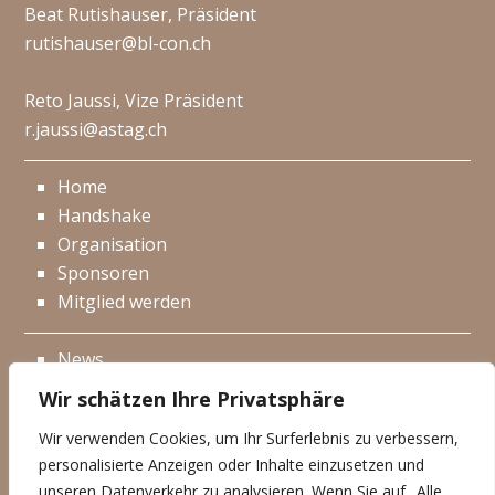
Beat Rutishauser, Präsident
rutishauser@bl-con.ch
Reto Jaussi, Vize Präsident
r.jaussi@astag.ch
Home
Handshake
Organisation
Sponsoren
Mitglied werden
News
Events
Wir schätzen Ihre Privatsphäre
Netzwerk
Wir verwenden Cookies, um Ihr Surferlebnis zu verbessern,
Kontakt
personalisierte Anzeigen oder Inhalte einzusetzen und
Impressum
unseren Datenverkehr zu analysieren. Wenn Sie auf „Alle