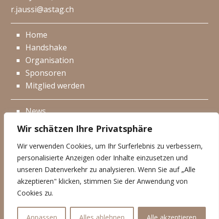
r.jaussi@astag.ch
Home
Handshake
Organisation
Sponsoren
Mitglied werden
News
Events
Wir schätzen Ihre Privatsphäre
Netzwerk
Wir verwenden Cookies, um Ihr Surferlebnis zu verbessern,
Kontakt
personalisierte Anzeigen oder Inhalte einzusetzen und
Impressum
unseren Datenverkehr zu analysieren. Wenn Sie auf „Alle
akzeptieren" klicken, stimmen Sie der Anwendung von
Datenschutzerklärung
Cookies zu.
© Handshake 2025
Anpassen
Alles ablehnen
Alle akzeptieren