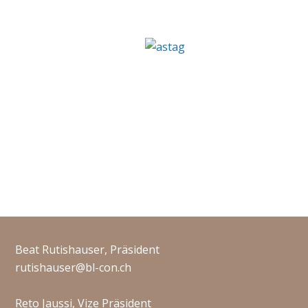
Beat Rutishauser, Präsident
rutishauser@bl-con.ch
Reto Jaussi, Vize Präsident