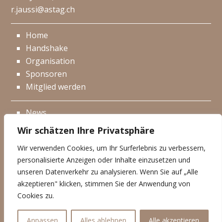
r.jaussi@astag.ch
Home
Handshake
Organisation
Sponsoren
Mitglied werden
News
Events
Wir schätzen Ihre Privatsphäre
Netzwerk
Wir verwenden Cookies, um Ihr Surferlebnis zu verbessern,
Kontakt
personalisierte Anzeigen oder Inhalte einzusetzen und
Impressum
unseren Datenverkehr zu analysieren. Wenn Sie auf „Alle
akzeptieren" klicken, stimmen Sie der Anwendung von
Datenschutzerklärung
Cookies zu.
© Handshake 2025
Anpassen
Alles ablehnen
Alle akzeptieren