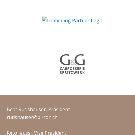
Beat Rutishauser, Präsident
rutishauser@bl-con.ch
Reto Jaussi, Vize Präsident