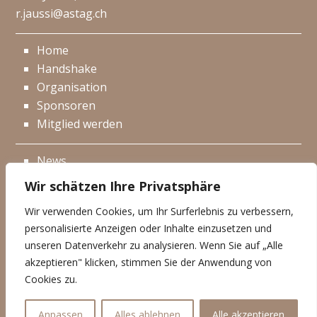
r.jaussi@astag.ch
Home
Handshake
Organisation
Sponsoren
Mitglied werden
News
Events
Wir schätzen Ihre Privatsphäre
Netzwerk
Wir verwenden Cookies, um Ihr Surferlebnis zu verbessern,
Kontakt
personalisierte Anzeigen oder Inhalte einzusetzen und
Impressum
unseren Datenverkehr zu analysieren. Wenn Sie auf „Alle
akzeptieren" klicken, stimmen Sie der Anwendung von
Datenschutzerklärung
Cookies zu.
© Handshake 2026
Anpassen
Alles ablehnen
Alle akzeptieren