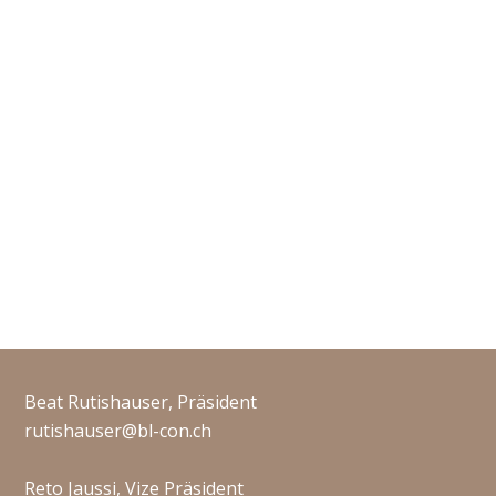
Beat Rutishauser, Präsident
rutishauser@bl-con.ch
Reto Jaussi, Vize Präsident